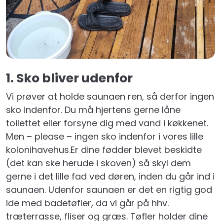
Fordele
ved
saunagus
Hvem
må
1. Sko bliver udenfor
gå
i
Vi prøver at holde saunaen ren, så derfor ingen
sauna?
sko indenfor. Du må hjertens gerne låne
toilettet eller forsyne dig med vand i køkkenet.
Privat
Men – please – ingen sko indenfor i vores lille
Gus
kolonihavehus.Er dine fødder blevet beskidte
(det kan ske herude i skoven) så skyl dem
Blog
gerne i det lille fad ved døren, inden du går ind i
saunaen. Udenfor saunaen er det en rigtig god
Om
ide med badetøfler, da vi går på hhv.
os
træterrasse, fliser og græs. Tøfler holder dine