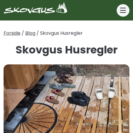
Forside
Forside
/
Blog
/
Skovgus Husregler
Om
Skovgus Husregler
Saunagus
Book
Saunagus
Booking
guide
Forskellige
typer
gus