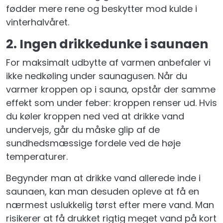
Skovgus
fødder mere rene og beskytter mod kulde i
Husregler
vinterhalvåret.
2. Ingen drikkedunke i saunaen
Køb
gavekort
For maksimalt udbytte af varmen anbefaler vi
ikke nedkøling under saunagusen. Når du
Nyhedsbrev
varmer kroppen op i sauna, opstår der samme
effekt som under feber: kroppen renser ud. Hvis
Kontakt
du køler kroppen ned ved at drikke vand
Login
undervejs, går du måske glip af de
sundhedsmæssige fordele ved de høje
temperaturer.
Begynder man at drikke vand allerede inde i
saunaen, kan man desuden opleve at få en
nærmest uslukkelig tørst efter mere vand. Man
risikerer at få drukket rigtig meget vand på kort