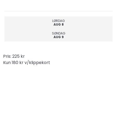
Fordele
ved
saunagus
LØRDAG
AUG 8
Hvem
SØNDAG
må
AUG 9
gå
i
Pris: 225 kr
sauna?
Kun 180 kr v/klippekort
Privat
Gus
Blog
Om
os