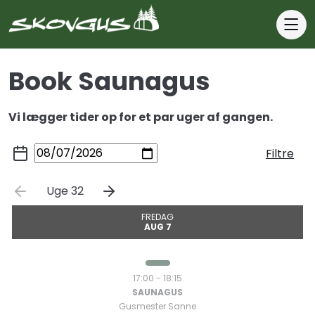
Forside
Book Saunagus
Om
Saunagus
Vi lægger tider op for et par uger af gangen.
Book
Filtre
Saunagus
Uge 32
Booking
Underviser
guide
FREDAG
AUG 7
Forskellige
Holdtype
typer
17:00 - 18:15
gus
SAUNAGUS
Gusmester Sanne