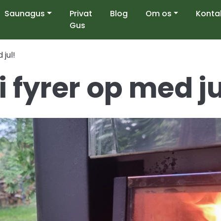
Saunagus
Privat
Blog
Om os
Konta
Gus
 jul!
i fyrer op med ju