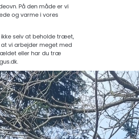
deovn. På den måde er vi
læde og varme i vores
kke selv at beholde træet,
e at vi arbejder meget med
fældet eller har du træ
gus.dk.