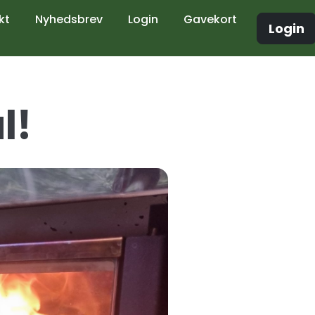
kt
Nyhedsbrev
Login
Gavekort
Login
l!