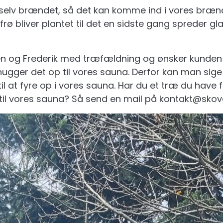
r selv brændet, så det kan komme ind i vores bræn
ø bliver plantet til det en sidste gang spreder g
n og Frederik med træfældning og ønsker kunden i
ugger det op til vores sauna. Derfor kan man sig
l at fyre op i vores sauna. Har du et træ du have 
til vores sauna? Så send en mail på kontakt@skov